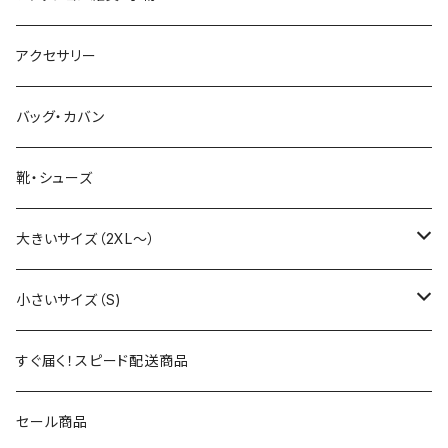
Tシャツ（長袖・七分袖）
パンツ
Ｔシャツ・カットソー（半袖・五分袖）
セットアップ
ボトムス
アクセサリー
ポロシャツ
デニム・ジーパン
Tシャツ・カットソー（長袖・七分袖）
パンツ
アウター・ジャケット（春秋用）
アウター・ジャケット
バッグ・カバン
シャツ（半袖・五分袖）
ハーフ・ショートパンツ
ポロシャツ
デニム・ジーパン
コート
コート
アウター・ジャケット（冬用）
セットアップ
靴・シューズ
シャツ（長袖・七分袖）
シャツ（半袖・五分袖）
ハーフ・ショートパンツ
ジャケット
ジャケット
コート
大きいサイズ（2XL～）
パーカー・フーディ
シャツ（長袖・七分袖）
スタジアムジャンパー
スタジアムジャンパー
ジャケット
2XL
小さいサイズ（S)
トレーナー・スウェット
パーカー・フーディ
ベスト・ジレ
ベスト・ジレ
スタジアムジャンパー
トップス
3XL
トップス
すぐ届く！スピード配送商品
ニット・セーター
トレーナー・スウェット
マウンテンパーカー
マウンテンパーカー
ボトムス
トップス
4XL
アウター
セール商品
カーディガン