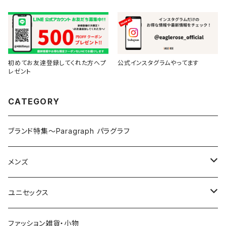
初めてお友達登録してくれた方へプ
公式インスタグラムやってます
レゼント
CATEGORY
ブランド特集～Paragraph パラグラフ
メンズ
トップス
ユニセックス
Tシャツ（半袖・五分袖）
ボトムス
トップス
ファッション雑貨・小物