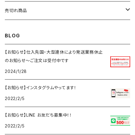
ニット・セーター
アウター
アウター
トップス
5XL
ボトムス
売切れ商品
ベスト・ジレ
カーディガン
セットアップ
セットアップ
アウター
トップス
再入荷予定あり
BLOG
ベスト・ジレ
ボトムス
セットアップ
アウター
再入荷なし
【お知らせ】仕入先国・大型連休により発送業務休止
のお知らせ～ご注文は受付中です
ボトムス
セットアップ
2024/1/28
ボトムス
【お知らせ】インスタグラムやってます！
2022/2/5
【お知らせ】LINE お友だち募集中！！
2022/2/5