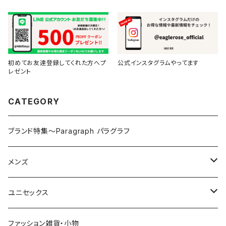
初めてお友達登録してくれた方へプ
公式インスタグラムやってます
レゼント
CATEGORY
ブランド特集～Paragraph パラグラフ
メンズ
トップス
ユニセックス
Tシャツ（半袖・五分袖）
ボトムス
トップス
ファッション雑貨・小物