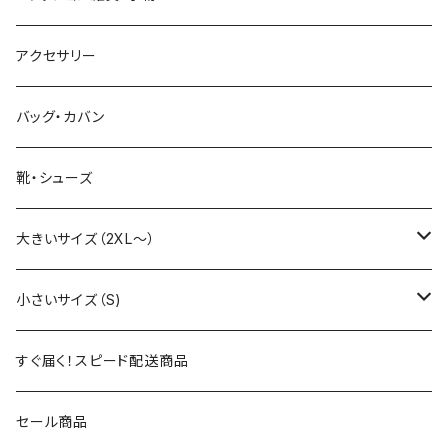
Tシャツ（長袖・七分袖）
パンツ
Ｔシャツ・カットソー（半袖・五分袖）
セットアップ
ボトムス
アクセサリー
ポロシャツ
デニム・ジーパン
Tシャツ・カットソー（長袖・七分袖）
パンツ
アウター・ジャケット（春秋用）
アウター・ジャケット
バッグ・カバン
シャツ（半袖・五分袖）
ハーフ・ショートパンツ
ポロシャツ
デニム・ジーパン
コート
コート
アウター・ジャケット（冬用）
セットアップ
靴・シューズ
シャツ（長袖・七分袖）
シャツ（半袖・五分袖）
ハーフ・ショートパンツ
ジャケット
ジャケット
コート
大きいサイズ（2XL～）
パーカー・フーディ
シャツ（長袖・七分袖）
スタジアムジャンパー
スタジアムジャンパー
ジャケット
2XL
小さいサイズ（S)
トレーナー・スウェット
パーカー・フーディ
ベスト・ジレ
ベスト・ジレ
スタジアムジャンパー
トップス
3XL
トップス
すぐ届く！スピード配送商品
ニット・セーター
トレーナー・スウェット
マウンテンパーカー
マウンテンパーカー
ボトムス
トップス
4XL
アウター
セール商品
カーディガン