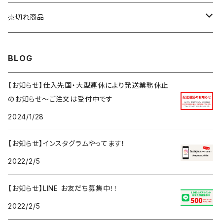
ニット・セーター
アウター
アウター
トップス
5XL
ボトムス
売切れ商品
ベスト・ジレ
カーディガン
セットアップ
セットアップ
アウター
トップス
再入荷予定あり
BLOG
ベスト・ジレ
ボトムス
セットアップ
アウター
再入荷なし
【お知らせ】仕入先国・大型連休により発送業務休止
のお知らせ～ご注文は受付中です
ボトムス
セットアップ
2024/1/28
ボトムス
【お知らせ】インスタグラムやってます！
2022/2/5
【お知らせ】LINE お友だち募集中！！
2022/2/5