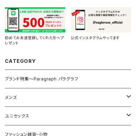
初めてお友達登録してくれた方へプ
公式インスタグラムやってます
レゼント
CATEGORY
ブランド特集～Paragraph パラグラフ
メンズ
トップス
ユニセックス
Tシャツ（半袖・五分袖）
ボトムス
トップス
ファッション雑貨・小物