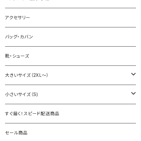
Tシャツ（長袖・七分袖）
パンツ
Ｔシャツ・カットソー（半袖・五分袖）
セットアップ
ボトムス
アクセサリー
ポロシャツ
デニム・ジーパン
Tシャツ・カットソー（長袖・七分袖）
パンツ
アウター・ジャケット（春秋用）
アウター・ジャケット
バッグ・カバン
シャツ（半袖・五分袖）
ハーフ・ショートパンツ
ポロシャツ
デニム・ジーパン
コート
コート
アウター・ジャケット（冬用）
セットアップ
靴・シューズ
シャツ（長袖・七分袖）
シャツ（半袖・五分袖）
ハーフ・ショートパンツ
ジャケット
ジャケット
コート
大きいサイズ（2XL～）
パーカー・フーディ
シャツ（長袖・七分袖）
スタジアムジャンパー
スタジアムジャンパー
ジャケット
2XL
小さいサイズ（S)
トレーナー・スウェット
パーカー・フーディ
ベスト・ジレ
ベスト・ジレ
スタジアムジャンパー
トップス
3XL
トップス
すぐ届く！スピード配送商品
ニット・セーター
トレーナー・スウェット
マウンテンパーカー
マウンテンパーカー
ボトムス
トップス
4XL
アウター
セール商品
カーディガン