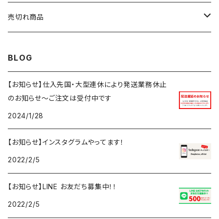
ニット・セーター
アウター
アウター
トップス
5XL
ボトムス
売切れ商品
ベスト・ジレ
カーディガン
セットアップ
セットアップ
アウター
トップス
再入荷予定あり
BLOG
ベスト・ジレ
ボトムス
セットアップ
アウター
再入荷なし
【お知らせ】仕入先国・大型連休により発送業務休止
のお知らせ～ご注文は受付中です
ボトムス
セットアップ
2024/1/28
ボトムス
【お知らせ】インスタグラムやってます！
2022/2/5
【お知らせ】LINE お友だち募集中！！
2022/2/5