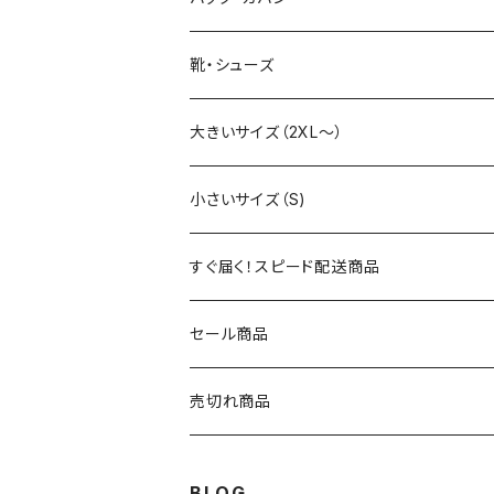
シャツ（半袖・五分袖）
ハーフ・ショートパンツ
ポロシャツ
デニム・ジーパン
コート
コート
アウター・ジャケット（冬用）
セットアップ
靴・シューズ
シャツ（長袖・七分袖）
シャツ（半袖・五分袖）
ハーフ・ショートパンツ
ジャケット
ジャケット
コート
大きいサイズ（2XL～）
パーカー・フーディ
シャツ（長袖・七分袖）
スタジアムジャンパー
スタジアムジャンパー
ジャケット
2XL
小さいサイズ（S)
トレーナー・スウェット
パーカー・フーディ
ベスト・ジレ
ベスト・ジレ
スタジアムジャンパー
トップス
3XL
トップス
すぐ届く！スピード配送商品
ニット・セーター
トレーナー・スウェット
マウンテンパーカー
マウンテンパーカー
ボトムス
トップス
4XL
アウター
セール商品
カーディガン
ニット・セーター
アウター
アウター
トップス
5XL
ボトムス
売切れ商品
ベスト・ジレ
カーディガン
セットアップ
セットアップ
アウター
トップス
再入荷予定あり
BLOG
ベスト・ジレ