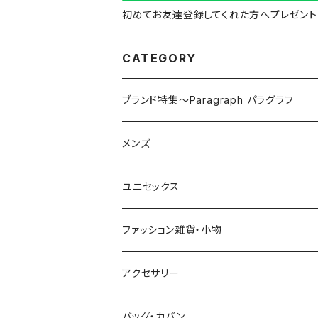
初めてお友達登録してくれた方へプレゼント
CATEGORY
ブランド特集～Paragraph パラグラフ
メンズ
トップス
ユニセックス
Tシャツ（半袖・五分袖）
ボトムス
トップス
ファッション雑貨・小物
Tシャツ（長袖・七分袖）
パンツ
Ｔシャツ・カットソー（半袖・五分袖）
セットアップ
ボトムス
アクセサリー
ポロシャツ
デニム・ジーパン
Tシャツ・カットソー（長袖・七分袖）
パンツ
アウター・ジャケット（春秋用）
アウター・ジャケット
バッグ・カバン