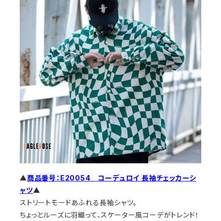
▲
商品番号：E20054 コーデュロイ 長袖チェッカーシ
ャツ
▲
ストリートモードあふれる長袖シャツ。
ちょっとルーズに羽織って、スケーター風コーデがトレンド！